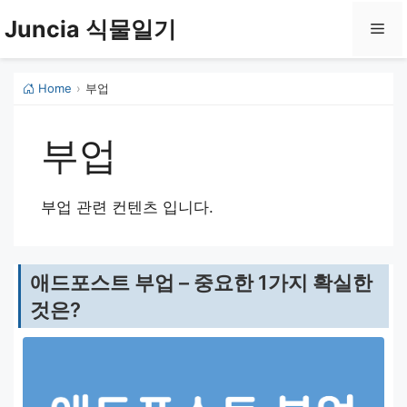
컨
Juncia 식물일기
메
텐
츠
로
뉴
Home
›
부업
건
너
부업
뛰
기
부업 관련 컨텐츠 입니다.
애드포스트 부업 – 중요한 1가지 확실한
것은?