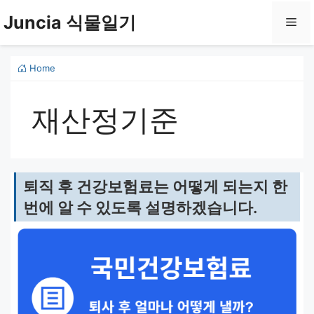
컨
Juncia 식물일기
메
텐
츠
로
뉴
Home
건
너
재산정기준
뛰
기
퇴직 후 건강보험료는 어떻게 되는지 한
번에 알 수 있도록 설명하겠습니다.