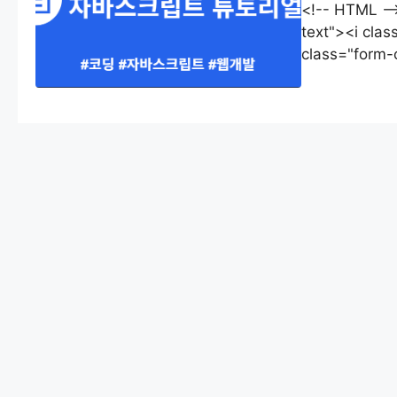
<!-- HTML --
text"><i clas
class="form-