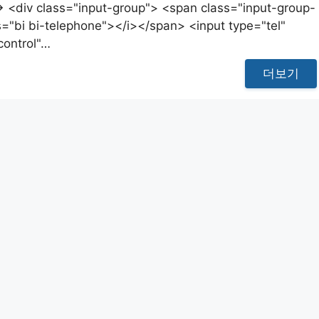
> <div class="input-group"> <span class="input-group-
s="bi bi-telephone"></i></span> <input type="tel"
control"…
더보기