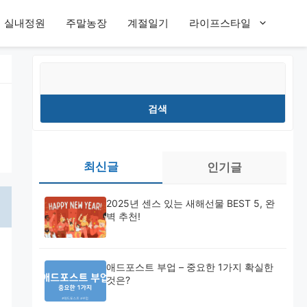
실내정원
주말농장
계절일기
라이프스타일
검
색
검색
최신글
인기글
2025년 센스 있는 새해선물 BEST 5, 완
벽 추천!
애드포스트 부업 – 중요한 1가지 확실한
것은?